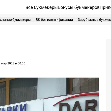
Все букмекеры
Бонусы букмекеров
Прил
альные букмекеры
БК без идентификации
Зарубежные букме
 мар 2023 в 00:00