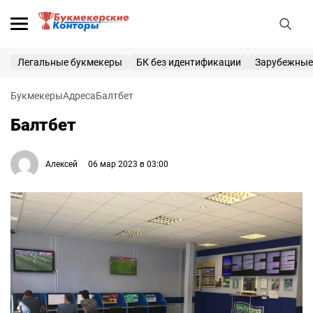
25 000 ₽
ПОЛУЧИТЬ
Легальные букмекеры
БК без идентификации
Зарубежные
Букмекерские конторы
Букмекеры
Адреса
Балтбет
Приветственные бонусы
Балтбет
Вход
Регистрация
Алексей
06 мар 2023 в 03:00