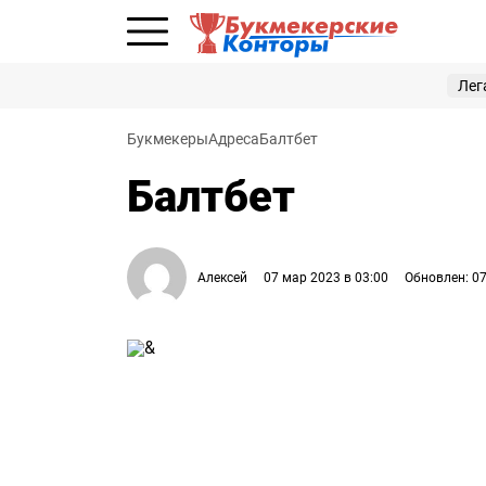
Лег
25 000 ₽
ПОЛУЧИТЬ
Букмекеры
Адреса
Балтбет
Букмекерские конторы
Балтбет
Приветственные бонусы
Вход
Регистрация
Алексей
07 мар 2023 в 03:00
Обновлен: 07