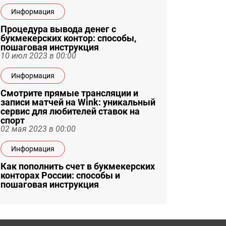
Информация
Процедура вывода денег с
букмекерских контор: способы,
пошаговая инструкция
10 июл 2023 в 00:00
Информация
Смотрите прямые трансляции и
записи матчей на Wink: уникальный
сервис для любителей ставок на
спорт
02 мая 2023 в 00:00
Информация
Как пополнить счет в букмекерских
конторах России: способы и
пошаговая инструкция