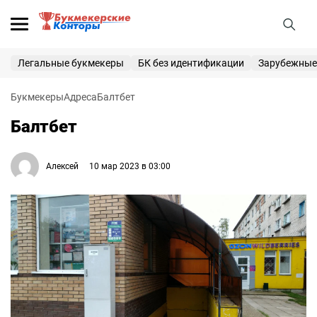
25 000 ₽
ПОЛУЧИТЬ
Легальные букмекеры
БК без идентификации
Зарубежные
Букмекерские конторы
Букмекеры
Адреса
Балтбет
Приветственные бонусы
Балтбет
Вход
Регистрация
Алексей
10 мар 2023 в 03:00