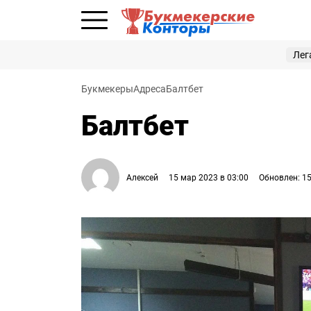
Лег
25 000 ₽
ПОЛУЧИТЬ
Букмекеры
Адреса
Балтбет
Букмекерские конторы
Балтбет
Приветственные бонусы
Вход
Регистрация
Алексей
15 мар 2023 в 03:00
Обновлен: 15