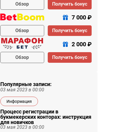
Обзор
Получить бонус
7 000 ₽
Обзор
Получить бонус
2 000 ₽
Обзор
Получить бонус
Популярные записи:
03 мая 2023 в 00:00
Информация
Процесс регистрации в
букмекерских конторах: инструкция
для новичков
03 мая 2023 в 00:00