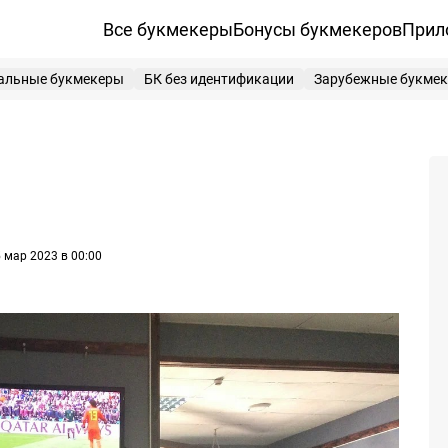
Все букмекеры
Бонусы букмекеров
Прил
альные букмекеры
БК без идентификации
Зарубежные букме
 мар 2023 в 00:00