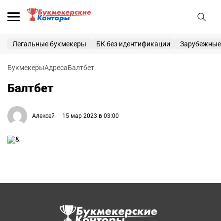
25 000 ₽
ПОЛУЧИТЬ
Легальные букмекеры
БК без идентификации
Зарубежные
Букмекерские конторы
Букмекеры
Адреса
Балтбет
Приветственные бонусы
Балтбет
Вход
Регистрация
Алексей
15 мар 2023 в 03:00