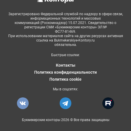
Зарегистрировано Федеральной службой по надзору в сфере связи,
информационных технологий и массовых
коммуникаций (Роскомнадзор) 15.07.2021. Свидетельство о
регистрации СМИ «Букмекерские конторы» ЭЛ №
ФС77-81469.
При использовании материалов сайта на других ресурсах активная
ссылка на Bukmekerskiye-Kontory.ru
обязательна.
Быстрые ссылки:
Контакты
Политика конфиденциальности
Политика cookie
Мы в соцсетях:
Букмекерские конторы 2026 © Все права защищены