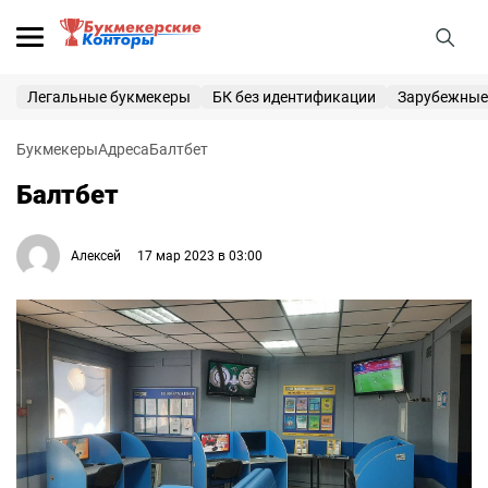
25 000 ₽
ПОЛУЧИТЬ
Легальные букмекеры
БК без идентификации
Зарубежные
Букмекерские конторы
Букмекеры
Адреса
Балтбет
Приветственные бонусы
Балтбет
Вход
Регистрация
Алексей
17 мар 2023 в 03:00