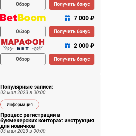
Обзор
Получить бонус
7 000 ₽
Обзор
Получить бонус
2 000 ₽
Обзор
Получить бонус
Популярные записи:
03 мая 2023 в 00:00
Информация
Процесс регистрации в
букмекерских конторах: инструкция
для новичков
03 мая 2023 в 00:00