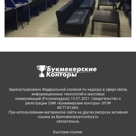
Зарегистрировано Федеральной службой по надзору в сфере связи,
информационных технологий и массовых
коммуникаций (Роскомнадзор) 15.07.2021. Свидетельство о
регистрации СМИ «Букмекерские конторы» ЭЛ №
ФС77-81469.
При использовании материалов сайта на других ресурсах активная
ссылка на Bukmekerskiye-Kontory.ru
обязательна.
Быстрые ссылки: