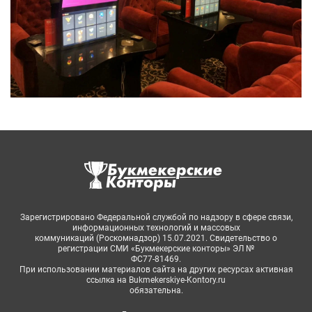
Зарегистрировано Федеральной службой по надзору в сфере связи,
информационных технологий и массовых
коммуникаций (Роскомнадзор) 15.07.2021. Свидетельство о
регистрации СМИ «Букмекерские конторы» ЭЛ №
ФС77-81469.
При использовании материалов сайта на других ресурсах активная
ссылка на Bukmekerskiye-Kontory.ru
обязательна.