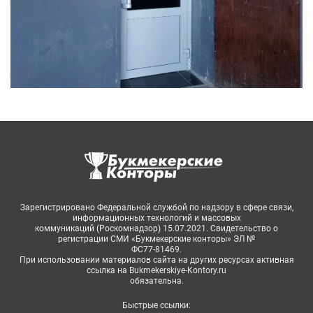
Зарегистрировано Федеральной службой по надзору в сфере связи,
информационных технологий и массовых
коммуникаций (Роскомнадзор) 15.07.2021. Свидетельство о
регистрации СМИ «Букмекерские конторы» ЭЛ №
ФС77-81469.
При использовании материалов сайта на других ресурсах активная
ссылка на Bukmekerskiye-Kontory.ru
обязательна.
Быстрые ссылки: