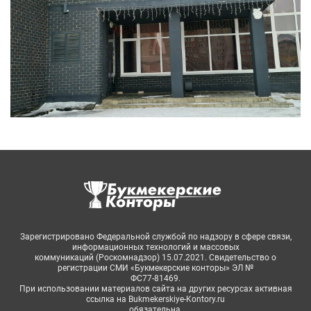
Зарегистрировано Федеральной службой по надзору в сфере связи,
информационных технологий и массовых
коммуникаций (Роскомнадзор) 15.07.2021. Свидетельство о
регистрации СМИ «Букмекерские конторы» ЭЛ №
ФС77-81469.
При использовании материалов сайта на других ресурсах активная
ссылка на Bukmekerskiye-Kontory.ru
обязательна.