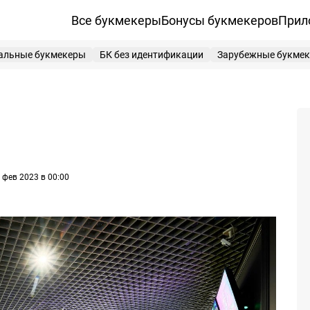
Все букмекеры
Бонусы букмекеров
Прил
альные букмекеры
БК без идентификации
Зарубежные букме
 фев 2023 в 00:00