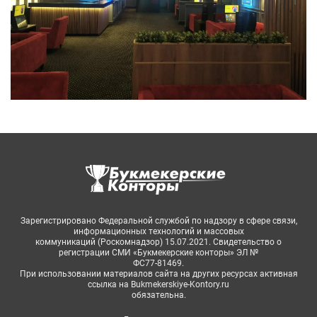
Зарегистрировано Федеральной службой по надзору в сфере связи,
информационных технологий и массовых
коммуникаций (Роскомнадзор) 15.07.2021. Свидетельство о
регистрации СМИ «Букмекерские конторы» ЭЛ №
ФС77-81469.
При использовании материалов сайта на других ресурсах активная
ссылка на Bukmekerskiye-Kontory.ru
обязательна.