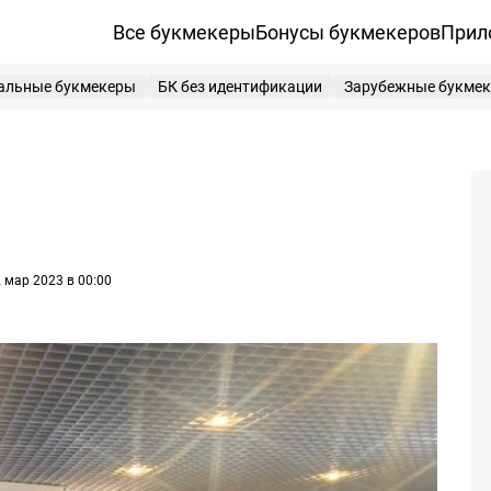
Все букмекеры
Бонусы букмекеров
Прил
альные букмекеры
БК без идентификации
Зарубежные букме
 мар 2023 в 00:00