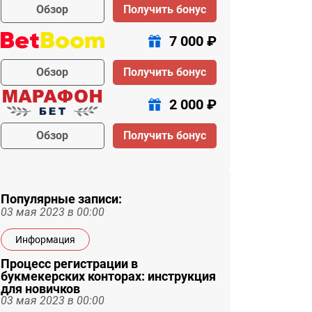
Обзор
Получить бонус
7 000 ₽
Обзор
Получить бонус
2 000 ₽
Обзор
Получить бонус
Популярные записи:
03 мая 2023 в 00:00
Информация
Процесс регистрации в
букмекерских конторах: инструкция
для новичков
03 мая 2023 в 00:00