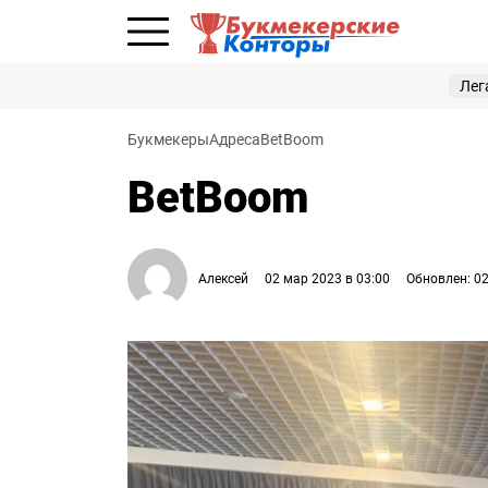
Лег
25 000 ₽
ПОЛУЧИТЬ
Букмекеры
Адреса
BetBoom
Букмекерские конторы
BetBoom
Приветственные бонусы
Вход
Регистрация
Алексей
02 мар 2023 в 03:00
Обновлен: 02