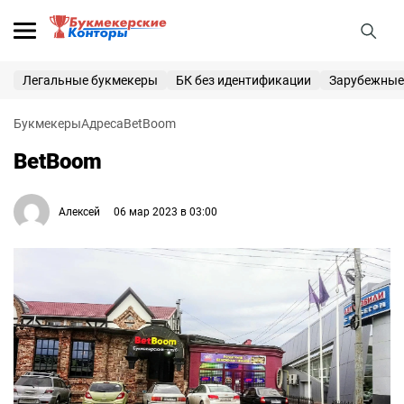
25 000 ₽
ПОЛУЧИТЬ
Легальные букмекеры
БК без идентификации
Зарубежные
Букмекерские конторы
Букмекеры
Адреса
BetBoom
Приветственные бонусы
BetBoom
Вход
Регистрация
Алексей
06 мар 2023 в 03:00