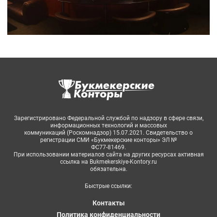
Зарегистрировано Федеральной службой по надзору в сфере связи,
информационных технологий и массовых
коммуникаций (Роскомнадзор) 15.07.2021. Свидетельство о
регистрации СМИ «Букмекерские конторы» ЭЛ №
ФС77-81469.
При использовании материалов сайта на других ресурсах активная
ссылка на Bukmekerskiye-Kontory.ru
обязательна.
Быстрые ссылки:
Контакты
Политика конфиденциальности