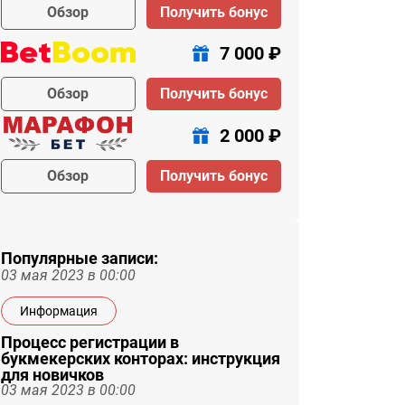
Обзор
Получить бонус
7 000 ₽
Обзор
Получить бонус
2 000 ₽
Обзор
Получить бонус
Популярные записи:
03 мая 2023 в 00:00
Информация
Процесс регистрации в
букмекерских конторах: инструкция
для новичков
03 мая 2023 в 00:00