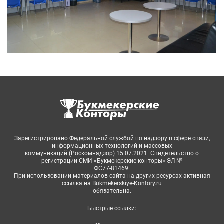
Зарегистрировано Федеральной службой по надзору в сфере связи,
информационных технологий и массовых
коммуникаций (Роскомнадзор) 15.07.2021. Свидетельство о
регистрации СМИ «Букмекерские конторы» ЭЛ №
ФС77-81469.
При использовании материалов сайта на других ресурсах активная
ссылка на Bukmekerskiye-Kontory.ru
обязательна.
Быстрые ссылки: