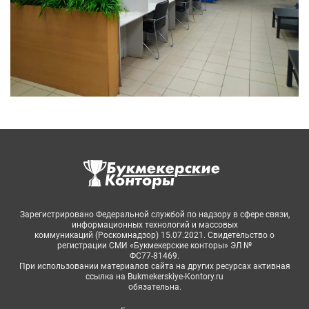
Зарегистрировано Федеральной службой по надзору в сфере связи,
информационных технологий и массовых
коммуникаций (Роскомнадзор) 15.07.2021. Свидетельство о
регистрации СМИ «Букмекерские конторы» ЭЛ №
ФС77-81469.
При использовании материалов сайта на других ресурсах активная
ссылка на Bukmekerskiye-Kontory.ru
обязательна.