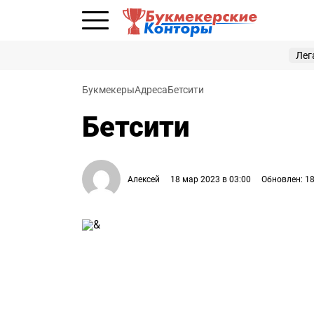
Лег
25 000 ₽
ПОЛУЧИТЬ
Букмекеры
Адреса
Бетсити
Букмекерские конторы
Бетсити
Приветственные бонусы
Вход
Регистрация
Алексей
18 мар 2023 в 03:00
Обновлен: 18