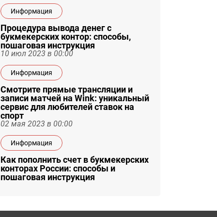
Информация
Процедура вывода денег с
букмекерских контор: способы,
пошаговая инструкция
10 июл 2023 в 00:00
Информация
Смотрите прямые трансляции и
записи матчей на Wink: уникальный
сервис для любителей ставок на
спорт
02 мая 2023 в 00:00
Информация
Как пополнить счет в букмекерских
конторах России: способы и
пошаговая инструкция