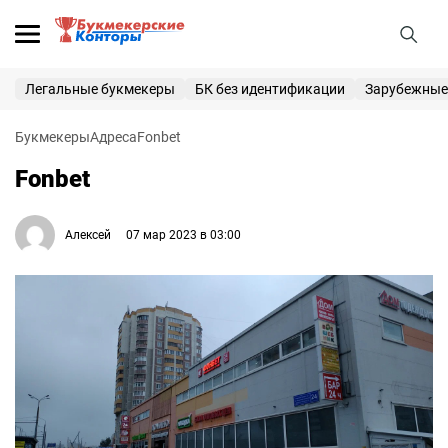
25 000 ₽
ПОЛУЧИТЬ
Легальные букмекеры
БК без идентификации
Зарубежные
Букмекерские конторы
Букмекеры
Адреса
Fonbet
Приветственные бонусы
Fonbet
Вход
Регистрация
Алексей
07 мар 2023 в 03:00