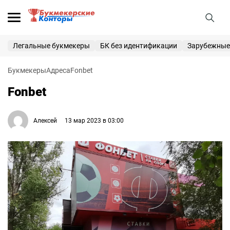
25 000 ₽
ПОЛУЧИТЬ
Легальные букмекеры
БК без идентификации
Зарубежные
Букмекерские конторы
Букмекеры
Адреса
Fonbet
Приветственные бонусы
Fonbet
Вход
Регистрация
Алексей
13 мар 2023 в 03:00