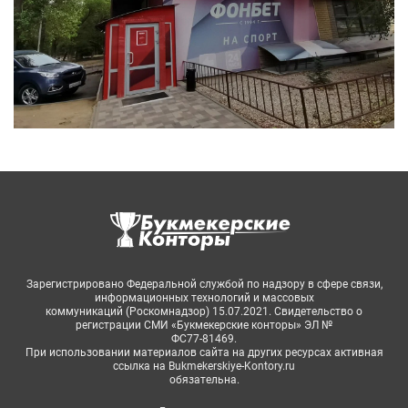
Зарегистрировано Федеральной службой по надзору в сфере связи,
информационных технологий и массовых
коммуникаций (Роскомнадзор) 15.07.2021. Свидетельство о
регистрации СМИ «Букмекерские конторы» ЭЛ №
ФС77-81469.
При использовании материалов сайта на других ресурсах активная
ссылка на Bukmekerskiye-Kontory.ru
обязательна.