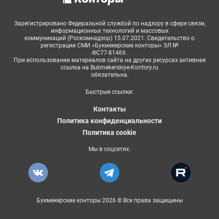
Зарегистрировано Федеральной службой по надзору в сфере связи,
информационных технологий и массовых
коммуникаций (Роскомнадзор) 15.07.2021. Свидетельство о
регистрации СМИ «Букмекерские конторы» ЭЛ №
ФС77-81469.
При использовании материалов сайта на других ресурсах активная
ссылка на Bukmekerskiye-Kontory.ru
обязательна.
Быстрые ссылки:
Контакты
Политика конфиденциальности
Политика cookie
Мы в соцсетях:
Букмекерские конторы 2026 © Все права защищены