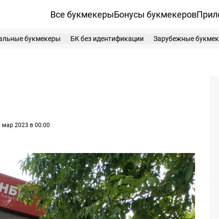
Все букмекеры
Бонусы букмекеров
Прил
альные букмекеры
БК без идентификации
Зарубежные букме
 мар 2023 в 00:00