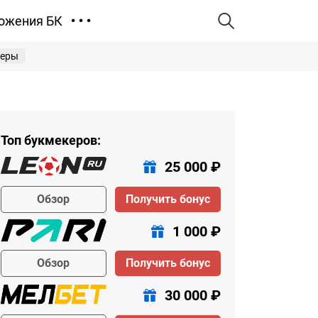
...
ожения БК
Как выбрать букмекерскую
контору?
керы
Сравнение букмекерских контор
Процесс регистрации в
букмекерских конторах
Как пополнить счет в
букмекерских конторах
Как вывести деньги из БК
Топ букмекеров:
Адреса ППС
25 000 ₽
Обзор
Получить бонус
1 000 ₽
Обзор
Получить бонус
30 000 ₽