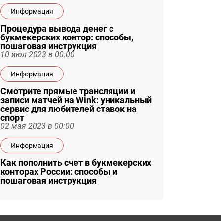
Информация
Процедура вывода денег с
букмекерских контор: способы,
пошаговая инструкция
10 июл 2023 в 00:00
Информация
Смотрите прямые трансляции и
записи матчей на Wink: уникальный
сервис для любителей ставок на
спорт
02 мая 2023 в 00:00
Информация
Как пополнить счет в букмекерских
конторах России: способы и
пошаговая инструкция