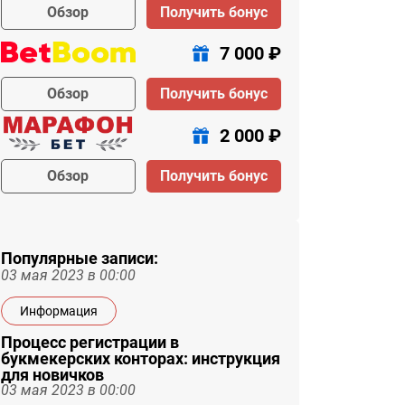
Обзор
Получить бонус
7 000 ₽
Обзор
Получить бонус
2 000 ₽
Обзор
Получить бонус
Популярные записи:
03 мая 2023 в 00:00
Информация
Процесс регистрации в
букмекерских конторах: инструкция
для новичков
03 мая 2023 в 00:00