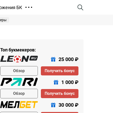
...
ожения БК
Как выбрать букмекерскую
контору?
керы
Сравнение букмекерских контор
Процесс регистрации в
букмекерских конторах
Как пополнить счет в
букмекерских конторах
Как вывести деньги из БК
Топ букмекеров:
Адреса ППС
25 000 ₽
Обзор
Получить бонус
1 000 ₽
Обзор
Получить бонус
30 000 ₽