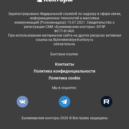
Зарегистрировано Федеральной службой по надзору в сфере связи,
информационных технологий и массовых
коммуникаций (Роскомнадзор) 15.07.2021. Свидетельство о
регистрации СМИ «Букмекерские конторы» ЭЛ №
ФС77-81469.
При использовании материалов сайта на других ресурсах активная
ссылка на Bukmekerskiye-Kontory.ru
обязательна.
Быстрые ссылки:
Контакты
Политика конфиденциальности
Политика cookie
Мы в соцсетях:
Букмекерские конторы 2026 © Все права защищены