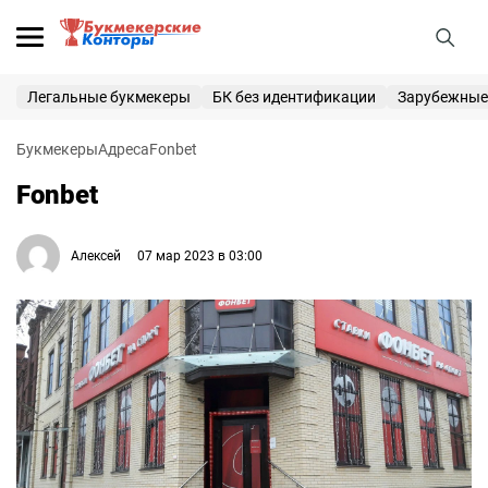
25 000 ₽
ПОЛУЧИТЬ
Легальные букмекеры
БК без идентификации
Зарубежные
Букмекерские конторы
Букмекеры
Адреса
Fonbet
Приветственные бонусы
Fonbet
Вход
Регистрация
Алексей
07 мар 2023 в 03:00