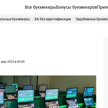
Все букмекеры
Бонусы букмекеров
Прил
альные букмекеры
БК без идентификации
Зарубежные букме
 мар 2023 в 00:00