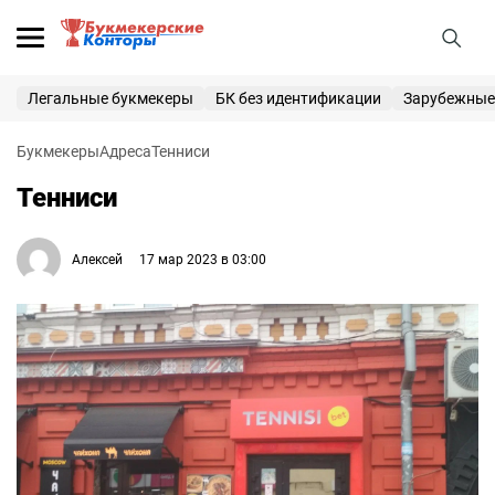
25 000 ₽
ПОЛУЧИТЬ
Легальные букмекеры
БК без идентификации
Зарубежные
Букмекерские конторы
Букмекеры
Адреса
Тенниси
Приветственные бонусы
Тенниси
Вход
Регистрация
Алексей
17 мар 2023 в 03:00