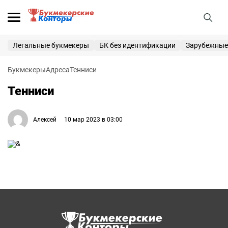
25 000 ₽
ПОЛУЧИТЬ
Легальные букмекеры
БК без идентификации
Зарубежные
Букмекерские конторы
Букмекеры
Адреса
Тенниси
Приветственные бонусы
Тенниси
Вход
Регистрация
Алексей
10 мар 2023 в 03:00