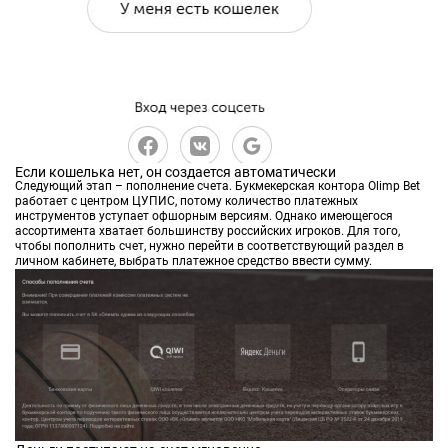
Если кошелька нет, он создается автоматически
Следующий этап – пополнение счета. Букмекерская контора Olimp Bet
работает с центром ЦУПИС, потому количество платежных
инструментов уступает офшорным версиям. Однако имеющегося
ассортимента хватает большинству российских игроков. Для того,
чтобы пополнить счет, нужно перейти в соответствующий раздел в
личном кабинете, выбрать платежное средство ввести сумму.