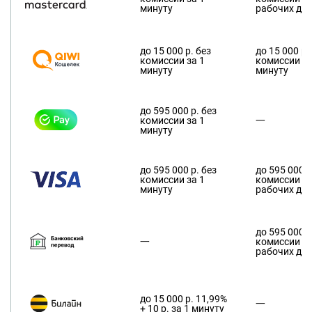
минуту
рабочих дн
до 15 000 р. без
до 15 000 р.
комиссии за 1
комиссии за
минуту
минуту
до 595 000 р. без
комиссии за 1
一
минуту
до 595 000 р. без
до 595 000 р
комиссии за 1
комиссии до
минуту
рабочих дн
до 595 000 р
一
комиссии до
рабочих дн
до 15 000 р. 11,99%
一
+ 10 р. за 1 минуту