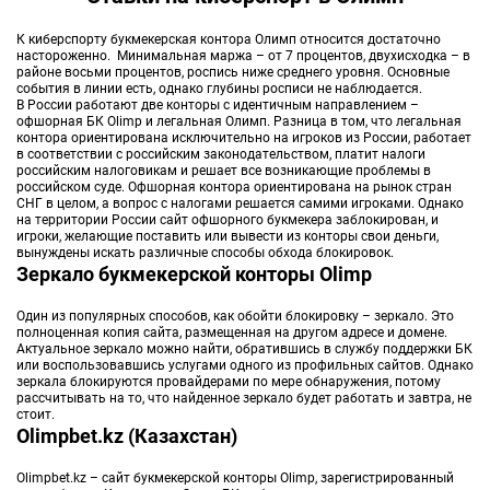
К киберспорту букмекерская контора Олимп относится достаточно
настороженно. Минимальная маржа – от 7 процентов, двухисходка – в
районе восьми процентов, роспись ниже среднего уровня. Основные
события в линии есть, однако глубины росписи не наблюдается.
В России работают две конторы с идентичным направлением –
офшорная БК Olimp и легальная Олимп. Разница в том, что легальная
контора ориентирована исключительно на игроков из России, работает
в соответствии с российским законодательством, платит налоги
российским налоговикам и решает все возникающие проблемы в
российском суде. Офшорная контора ориентирована на рынок стран
СНГ в целом, а вопрос с налогами решается самими игроками. Однако
на территории России сайт офшорного букмекера заблокирован, и
игроки, желающие поставить или вывести из конторы свои деньги,
вынуждены искать различные способы обхода блокировок.
Зеркало букмекерской конторы Olimp
Один из популярных способов, как обойти блокировку – зеркало. Это
полноценная копия сайта, размещенная на другом адресе и домене.
Актуальное зеркало можно найти, обратившись в службу поддержки БК
или воспользовавшись услугами одного из профильных сайтов. Однако
зеркала блокируются провайдерами по мере обнаружения, потому
рассчитывать на то, что найденное зеркало будет работать и завтра, не
стоит.
Olimpbet.kz (Казахстан)
Olimpbet.kz – сайт букмекерской конторы Olimp, зарегистрированный