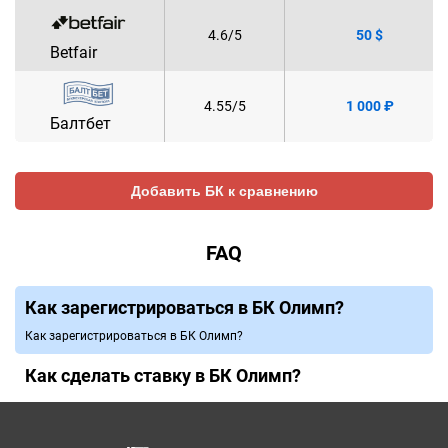
4.6/5
50 $
Betfair
4.55/5
1 000 ₽
Балтбет
Добавить БК к сравнению
FAQ
Как зарегистрироваться в БК Олимп?
Как зарегистрироваться в БК Олимп?
Как сделать ставку в БК Олимп?
Как сделать ставку в БК Олимп?