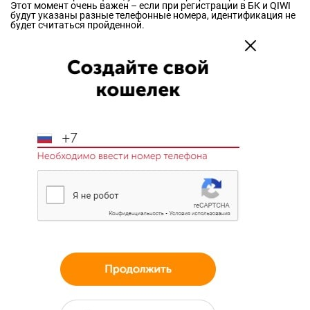
Этот момент очень важен – если при регистрации в БК и QIWI
будут указаны разные телефонные номера, идентификация не
будет считаться пройденной.