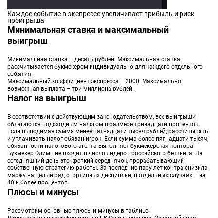
Каждое событие в экспрессе увеличивает прибыль и риск
проигрыша
Минимальная ставка и максимальный
выигрыш
Минимальная ставка – десять рублей. Максимальная ставка
рассчитывается букмекером индивидуально для каждого отдельного
события.
Максимальный коэффициент экспресса – 2000. Максимально
возможная выплата – три миллиона рублей.
Налог на выигрыш
В соответствии с действующим законодательством, все выигрыши
облагаются подоходным налогом в размере тринадцати процентов.
Если выводимая сумма менее пятнадцати тысяч рублей, рассчитывать
и уплачивать налог обязан игрок. Если сумма более пятнадцати тысяч,
обязанности налогового агента выполняет букмекерская контора.
Букмекер Олимп не входит в число лидеров российского беттинга. На
сегодняшний день это крепкий середнячок, прорабатывающий
собственную стратегию работы. За последние пару лет контра снизила
маржу на целый ряд спортивных дисциплин, в отдельных случаях – на
40 и более процентов.
Плюсы и минусы
Рассмотрим основные плюсы и минусы в таблице.