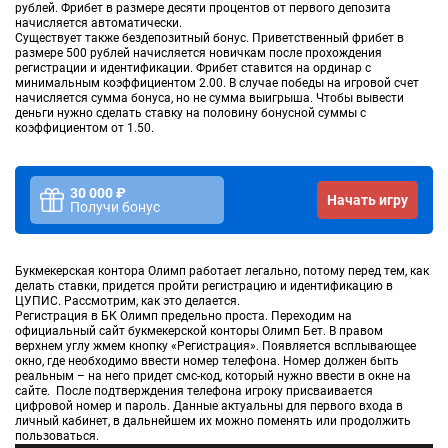
рублей. Фрибет в размере десяти процентов от первого депозита
начисляется автоматически.
Существует также бездепозитный бонус. Приветственный фрибет в
размере 500 рублей начисляется новичкам после прохождения
регистрации и идентификации. Фрибет ставится на ординар с
минимальным коэффициентом 2.00. В случае победы на игровой счет
начисляется сумма бонуса, но не сумма выигрыша. Чтобы вывести
деньги нужно сделать ставку на половину бонусной суммы с
коэффициентом от 1.50.
30 000 ₽
Начать игру
Получи бонус
Букмекерская контора Олимп работает легально, потому перед тем, как
делать ставки, придется пройти регистрацию и идентификацию в
ЦУПИС. Рассмотрим, как это делается.
Регистрация в БК Олимп предельно проста. Переходим на
официальный сайт букмекерской конторы Олимп Бет. В правом
верхнем углу жмем кнопку «Регистрация». Появляется всплывающее
окно, где необходимо ввести номер телефона. Номер должен быть
реальным – на него придет смс-код, который нужно ввести в окне на
сайте. После подтверждения телефона игроку присваивается
цифровой номер и пароль. Данные актуальны для первого входа в
личный кабинет, в дальнейшем их можно поменять или продолжить
пользоваться.