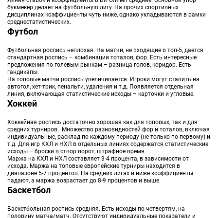
Линия ставок и коэффициенты в БК Олимп средние. Основной упор
букмекер делает на футбольную лигу. На прочих спортивных
дисциплинах коэффициенты чуть ниже, однако укладываются в рамки
среднестатистических.
Футбол
Футбольная роспись неплохая. На матчи, не входящие в топ-5, дается
стандартная роспись – комбинации тоталов, фор. Есть интересные
предложения по голевым рынкам – разница голов, коридор. Есть
гандикапы.
На топовые матчи роспись увеличивается. Игроки могут ставить на
автогол, хет-трик, пенальти, удаления и т.д. Появляется отдельная
линия, включающая статистические исходы – карточки и угловые.
Хоккей
Хоккейная роспись достаточно хорошая как для топовых, так и для
средних турниров. Множество разновидностей фор и тоталов, включая
индивидуальные, расклад по каждому периоду (не только по первому) и
т.д. Для игр КХЛ и НХЛ в отдельных линиях содержатся статистические
исходы – броски в створ ворот, штрафное время.
Маржа на КХЛ и НХЛ составляет 3-4 процента, в зависимости от
исхода. Маржа на топовые европейские турниры находится в
диапазоне 5-7 процентов. На средних лигах и ниже коэффициенты
падают, а маржа возрастает до 8-9 процентов и выше.
Баскетбол
Баскетбольная роспись средняя. Есть исходы по четвертям, на
половину матча/матч. Отсутствуют индивидуальные показатели и