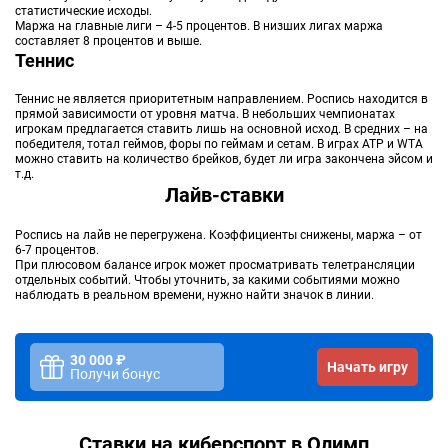
статистические исходы.
Маржа на главные лиги – 4-5 процентов. В низших лигах маржа
составляет 8 процентов и выше.
Теннис
Теннис не является приоритетным направлением. Роспись находится в
прямой зависимости от уровня матча. В небольших чемпионатах
игрокам предлагается ставить лишь на основной исход. В средних – на
победителя, тотал геймов, форы по геймам и сетам. В играх ATP и WTA
можно ставить на количество брейков, будет ли игра закончена эйсом и
т.д.
Лайв-ставки
Роспись на лайв не перегружена. Коэффициенты снижены, маржа – от
6-7 процентов.
При плюсовом балансе игрок может просматривать телетрансляции
отдельных событий. Чтобы уточнить, за какими событиями можно
наблюдать в реальном времени, нужно найти значок в линии.
30 000 ₽
Начать игру
Получи бонус
Ставки на киберспорт в Олимп