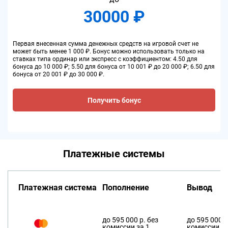
30000 ₽
Первая внесенная сумма денежных средств на игровой счет не
может быть менее 1 000 ₽. Бонус можно использовать только на
ставках типа ординар или экспресс с коэффициентом: 4.50 для
бонуса до 10 000 ₽; 5.50 для бонуса от 10 001 ₽ до 20 000 ₽; 6.50 для
бонуса от 20 001 ₽ до 30 000 ₽.
Получить бонус
Платежные системы
Платежная система
Пополнение
Вывод
до 595 000 р. без
до 595 000 р
комиссии за 1
комиссии до