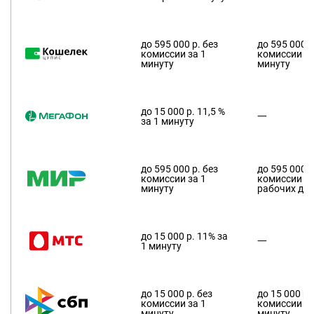
до 595 000 р. без
до 595 000 р
комиссии за 1
комиссии за
минуту
минуту
до 15 000 р. 11,5 %
一
за 1 минуту
до 595 000 р. без
до 595 000 р
комиссии за 1
комиссии до
минуту
рабочих дн
до 15 000 р. 11% за
一
1 минуту
до 15 000 р. без
до 15 000 р.
комиссии за 1
комиссии за
минуту
минуту