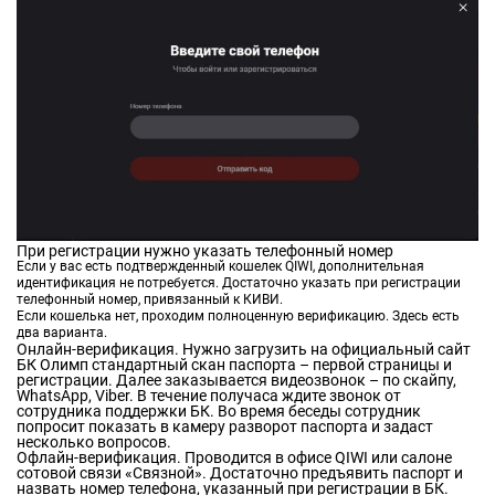
При регистрации нужно указать телефонный номер
Если у вас есть подтвержденный кошелек QIWI, дополнительная
идентификация не потребуется. Достаточно указать при регистрации
телефонный номер, привязанный к КИВИ.
Если кошелька нет, проходим полноценную верификацию. Здесь есть
два варианта.
Онлайн-верификация. Нужно загрузить на официальный сайт
БК Олимп стандартный скан паспорта – первой страницы и
регистрации. Далее заказывается видеозвонок – по скайпу,
WhatsApp, Viber. В течение получаса ждите звонок от
сотрудника поддержки БК. Во время беседы сотрудник
попросит показать в камеру разворот паспорта и задаст
несколько вопросов.
Офлайн-верификация. Проводится в офисе QIWI или салоне
сотовой связи «Связной». Достаточно предъявить паспорт и
назвать номер телефона, указанный при регистрации в БК.