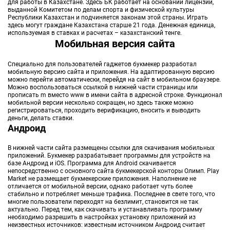
для работы в Казахстане. Здесь БК работает на основании лицензии,
выданной Комитетом по делам спорта и физической культуры
Республики Казахстан и подчиняется законам этой страны. Играть
здесь могут граждане Казахстана старше 21 года. Денежная единица,
используемая в ставках и расчетах – казахстанский тенге.
Мобильная версия сайта
Специально для пользователей гаджетов букмекер разработал
мобильную версию сайта и приложения. На адаптированную версию
можно перейти автоматически, перейдя на сайт в мобильном браузере.
Можно воспользоваться ссылкой в нижней части страницы или
прописать m вместо www в имени сайта в адресной строке. Функционал
мобильной версии несколько сокращен, но здесь также можно
регистрироваться, проходить верификацию, вносить и выводить
деньги, делать ставки.
Андроид
В нижней части сайта размещены ссылки для скачивания мобильных
приложений. Букмекер разрабатывает программы для устройств на
базе Андроид и iOS. Программа для Android скачивается
непосредственно с основного сайта букмекерской конторы Олимп. Play
Market не размещает букмекерские приложения. Наполнение не
отличается от мобильной версии, однако работает чуть более
стабильно и потребляет меньше трафика. Последнее в свете того, что
многие пользователи переходят на безлимит, становится не так
актуально. Перед тем, как скачивать и устанавливать программу
необходимо разрешить в настройках установку приложений из
неизвестных источников: известным источником Андроид считает