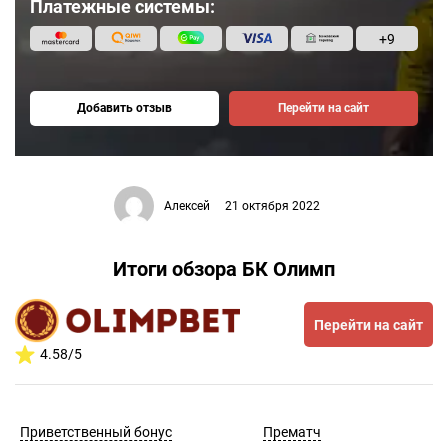
Платежные системы:
+9
Добавить отзыв
Перейти на сайт
Алексей
21 октября 2022
Итоги обзора БК Олимп
Перейти на сайт
4.58/5
Приветственный бонус
Прематч