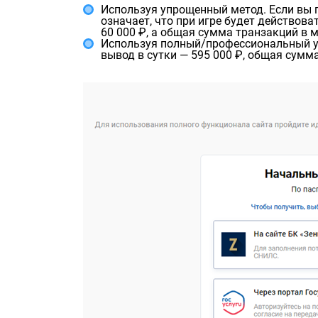
Используя упрощенный метод. Если вы 
означает, что при игре будет действов
60 000 ₽, а общая сумма транзакций в 
Используя полный/профессиональный ур
вывод в сутки — 595 000 ₽, общая сумм