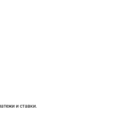
атежи и ставки.