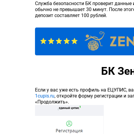
Служба безопасности БК проверит данные 
обычно не превышает 30 минут. После это
депозит составляет 100 рублей.
БК Зе
Если у вас уже есть профиль на ЕЦУПИС, в
1cupis.ru
, откройте форму регистрации и з
«Продолжить».