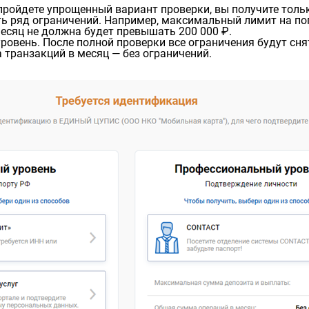
пройдете упрощенный вариант проверки, вы получите толь
ать ряд ограничений. Например, максимальный лимит на п
месяц не должна будет превышать 200 000 ₽.
овень. После полной проверки все ограничения будут сн
а транзакций в месяц — без ограничений.