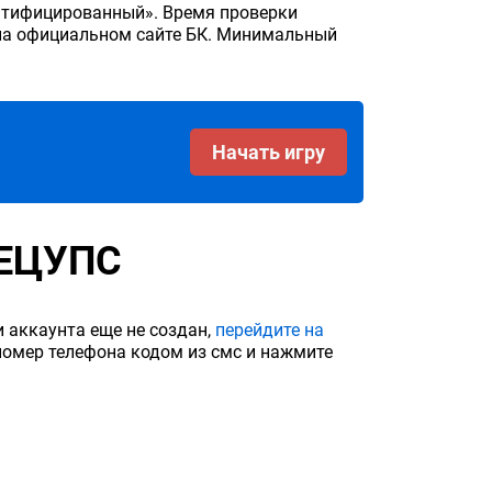
ентифицированный». Время проверки
 на официальном сайте БК. Минимальный
Начать игру
 ЕЦУПС
 аккаунта еще не создан,
перейдите на
 номер телефона кодом из смс и нажмите