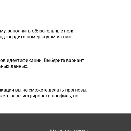
му, заполнить обязательные поля,
одтвердить номер кодом из смс.
антов идентификации. Выберите вариант
льных данных.
фикации вы не сможете делать прогнозы,
жете зарегистрировать профиль, но