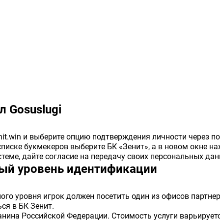
 Gosuslugi
nit.win и выберите опцию подтверждения личности через по
 списке букмекеров выберите БК «Зенит», а в новом окне н
теме, дайте согласие на передачу своих персональных да
ный уровень идентификации
го уровня игрок должен посетить один из офисов партнер
ся в БК Зенит.
нина Российской Федерации. Стоимость услуги варьируется