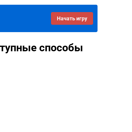
Начать игру
ступные способы