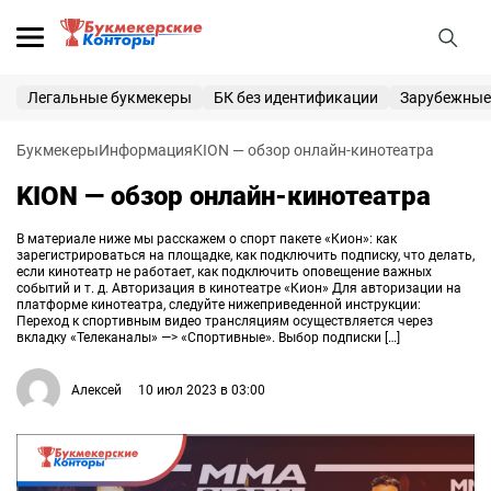
25 000 ₽
ПОЛУЧИТЬ
Легальные букмекеры
БК без идентификации
Зарубежные
Букмекерские конторы
Букмекеры
Информация
KION — обзор онлайн-кинотеатра
Приветственные бонусы
KION — обзор онлайн-кинотеатра
В материале ниже мы расскажем о спорт пакете «Кион»: как
Вход
Регистрация
зарегистрироваться на площадке, как подключить подписку, что делать,
если кинотеатр не работает, как подключить оповещение важных
событий и т. д. Авторизация в кинотеатре «Кион» Для авторизации на
платформе кинотеатра, следуйте нижеприведенной инструкции:
Переход к спортивным видео трансляциям осуществляется через
вкладку «Телеканалы» —> «Спортивные». Выбор подписки […]
Алексей
10 июл 2023 в 03:00