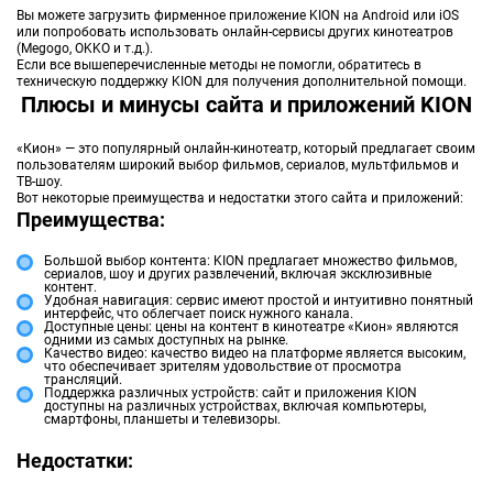
Вы можете загрузить фирменное приложение KION на Android или iOS
или попробовать использовать онлайн-сервисы других кинотеатров
(Megogo, OKKO и т.д.).
Если все вышеперечисленные методы не помогли, обратитесь в
техническую поддержку KION для получения дополнительной помощи.
Плюсы и минусы сайта и приложений KION
«Кион» — это популярный онлайн-кинотеатр, который предлагает своим
пользователям широкий выбор фильмов, сериалов, мультфильмов и
ТВ-шоу.
Вот некоторые преимущества и недостатки этого сайта и приложений:
Преимущества:
Большой выбор контента: KION предлагает множество фильмов,
сериалов, шоу и других развлечений, включая эксклюзивные
контент.
Удобная навигация: сервис имеют простой и интуитивно понятный
интерфейс, что облегчает поиск нужного канала.
Доступные цены: цены на контент в кинотеатре «Кион» являются
одними из самых доступных на рынке.
Качество видео: качество видео на платформе является высоким,
что обеспечивает зрителям удовольствие от просмотра
трансляций.
Поддержка различных устройств: сайт и приложения KION
доступны на различных устройствах, включая компьютеры,
смартфоны, планшеты и телевизоры.
Недостатки: