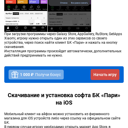
При загрузке программы через Galaxy Store, AppGallery, RuStore, GetApps
Xiaomi, игроку нужно открыть один из этих сервисов со своего
устройства, через поиск найти клиент БК «Пари» и нажать на кнопку
скачивания.
Инсталляция программы произойдет автоматически, дополнительных
действий предпринимать не нужно.
1 000 ₽
Получи бонус
Начать игру
Скачивание и установка софта БК «Пари»
на iOS
Мобильный клиент на айфон можно установить из фирменного
магазина для iOS устройств либо через ссылку на официальном сайте
БК.
В первом случае игроку необходимо открыть маркет App Store, в