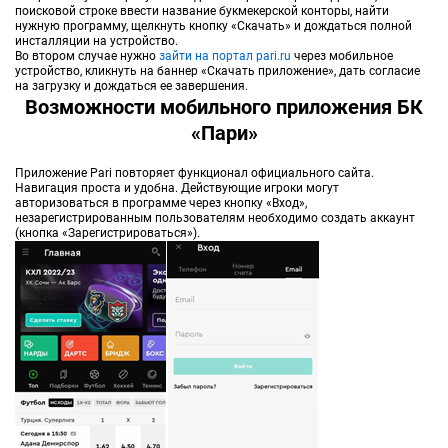
поисковой строке ввести название букмекерской конторы, найти
нужную программу, щелкнуть кнопку «Скачать» и дождаться полной
инсталляции на устройство.
Во втором случае нужно
зайти на портал pari.ru
через мобильное
устройство, кликнуть на баннер «Скачать приложение», дать согласие
на загрузку и дождаться ее завершения.
Возможности мобильного приложения БК
«Пари»
Приложение Pari повторяет функционал официального сайта.
Навигация проста и удобна. Действующие игроки могут
авторизоваться в программе через кнопку «Вход»,
незарегистрированным пользователям необходимо создать аккаунт
(кнопка «Зарегистрироваться»).