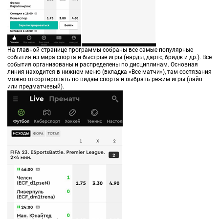
На главной странице программы собраны все самые популярные
события из мира спорта и быстрые игры (нарды, дартс, бридж и др.). Все
события организованы и распределены по дисциплинам. Основная
линия находится в нижнем меню (вкладка «Все матчи»), там состязания
можно отсортировать по видам спорта и выбрать режим игры (лайв
или предматчевый).