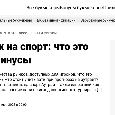
Все букмекеры
Бонусы букмекеров
Прил
альные букмекеры
БК без идентификации
Зарубежные букме
рт: что это такое, плюсы и минусы
 на спорт: что это
минусы
жества рынков, доступных для игроков. Что это
и? Что стоит учитывать при прогнозах на аутрайт?
т в ставках на спорт Аутрайт также известный как
аключение пари на исход спортивного турнира, а […]
 июн 2023 в 00:00