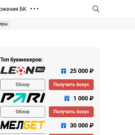
...
ожения БК
Как выбрать букмекерскую
контору?
керы
Сравнение букмекерских контор
Процесс регистрации в
букмекерских конторах
Как пополнить счет в
букмекерских конторах
Как вывести деньги из БК
Топ букмекеров:
Адреса ППС
25 000 ₽
Обзор
Получить бонус
1 000 ₽
Обзор
Получить бонус
30 000 ₽