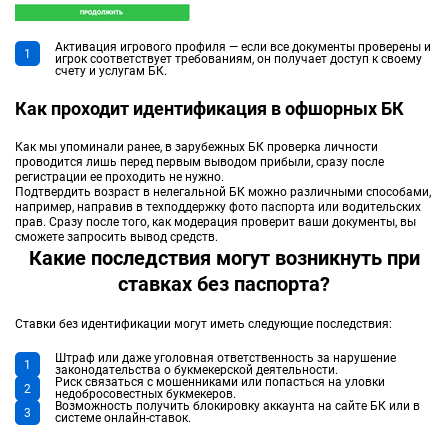
Активация игрового профиля — если все документы проверены и
игрок соответствует требованиям, он получает доступ к своему
счету и услугам БК.
Как проходит идентификация в офшорных БК
Как мы упоминали ранее, в зарубежных БК проверка личности
проводится лишь перед первым выводом прибыли, сразу после
регистрации ее проходить не нужно.
Подтвердить возраст в нелегальной БК можно различными способами,
например, направив в техподдержку фото паспорта или водительских
прав. Сразу после того, как модерация проверит ваши документы, вы
сможете запросить вывод средств.
Какие последствия могут возникнуть при
ставках без паспорта?
Ставки без идентификации могут иметь следующие последствия:
Штраф или даже уголовная ответственность за нарушение
законодательства о букмекерской деятельности.
Риск связаться с мошенниками или попасться на уловки
недобросовестных букмекеров.
Возможность получить блокировку аккаунта на сайте БК или в
системе онлайн-ставок.