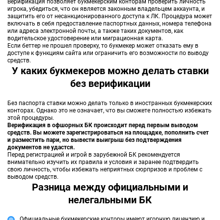
Верификация позволяет букмекерским конторам проверить личность
игрока, убедиться, что он является законным владельцем аккаунта, и
защитить его от несанкционированного доступа к ЛК. Процедура может
включать в себя предоставление паспортных данных, номера телефона
или адреса электронной почты, а также таких документов, как
водительское удостоверение или миграционная карта.
Если беттер не прошел проверку, то букмекер может отказать ему в
доступе к функциям сайта или ограничить его возможности по выводу
средств.
У каких букмекеров можно делать ставки
без верификации
Без паспорта ставки можно делать только в иностранных букмекерских
конторах. Однако это не означает, что вы сможете полностью избежать
этой процедуры.
Верификация в офшорных БК происходит перед первым выводом
средств. Вы можете зарегистрироваться на площадке, пополнить счет
и разместить пари, но вывести выигрыш без подтверждения
документов не удастся.
Перед регистрацией и игрой в зарубежной БК рекомендуется
внимательно изучить их правила и условия и заранее подтвердить
свою личность, чтобы избежать неприятных сюрпризов и проблем с
выводом средств.
Разница между официальными и
нелегальными БК
Официальные букмекерские конторы имеют игорную лицензию и