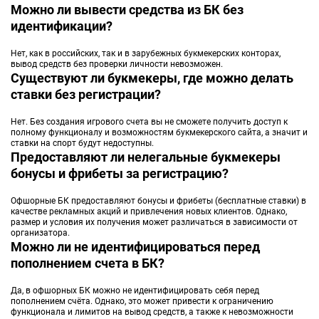
Можно ли вывести средства из БК без
идентификации?
Нет, как в российских, так и в зарубежных букмекерских конторах,
вывод средств без проверки личности невозможен.
Существуют ли букмекеры, где можно делать
ставки без регистрации?
Нет. Без создания игрового счета вы не сможете получить доступ к
полному функционалу и возможностям букмекерского сайта, а значит и
ставки на спорт будут недоступны.
Предоставляют ли нелегальные букмекеры
бонусы и фрибеты за регистрацию?
Офшорные БК предоставляют бонусы и фрибеты (бесплатные ставки) в
качестве рекламных акций и привлечения новых клиентов. Однако,
размер и условия их получения может различаться в зависимости от
организатора.
Можно ли не идентифицироваться перед
пополнением счета в БК?
Да, в офшорных БК можно не идентифицировать себя перед
пополнением счёта. Однако, это может привести к ограничению
функционала и лимитов на вывод средств, а также к невозможности