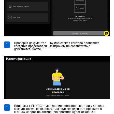
Проверка документов — букмекерская контора проверяет
сведения представленные игроком на соответствие
действительности.
Привязка к ЕЦУПС — модерация проверяет, есть ли у беттера
аккаунт на wallet.1cupis.ru. Без подтвержденного профиля в
ЦУПИС, запрос на активацию профиля будет отклонен.