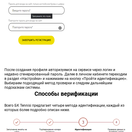
После создания профиля авторизуемся на сервисе через логин и
недавно сгенерированный пароль. Далее в личном кабинете переходим
в раздел «Настройки» и нажимаем на кнопку «Пройти идентификацию».
Выбираем подходящий метод проверки и следуем дальнейшим
подсказкам системы.
Способы верификации
Всего БК Tennisi предлагает четыре метода идентификации, каждый из
которых более подробно описан ниже.