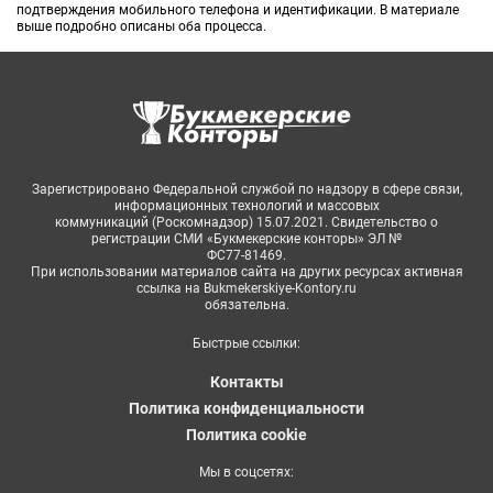
подтверждения мобильного телефона и идентификации. В материале
выше подробно описаны оба процесса.
Зарегистрировано Федеральной службой по надзору в сфере связи,
информационных технологий и массовых
коммуникаций (Роскомнадзор) 15.07.2021. Свидетельство о
регистрации СМИ «Букмекерские конторы» ЭЛ №
ФС77-81469.
При использовании материалов сайта на других ресурсах активная
ссылка на Bukmekerskiye-Kontory.ru
обязательна.
Быстрые ссылки:
Контакты
Политика конфиденциальности
Политика cookie
Мы в соцсетях: