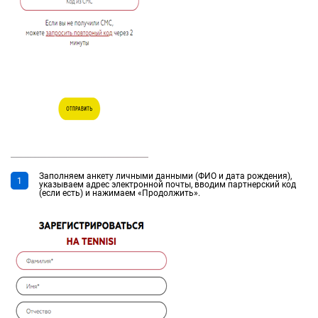
Заполняем анкету личными данными (ФИО и дата рождения),
указываем адрес электронной почты, вводим партнерский код
(если есть) и нажимаем «Продолжить».