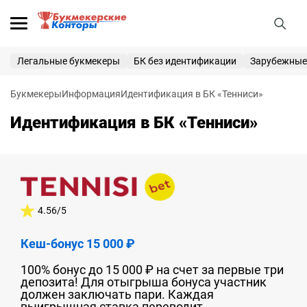
25 000 ₽
ПОЛУЧИТЬ
Легальные букмекеры
БК без идентификации
Зарубежные
Букмекерские конторы
Букмекеры
Информация
Идентификация в БК «Тенниси»
Приветственные бонусы
Идентификация в БК «Тенниси»
Вход
Регистрация
4.56/5
Кеш-бонус 15 000 ₽
100% бонус до 15 000 ₽ на счет за первые три
депозита! Для отыгрыша бонуса участник
должен заключать пари. Каждая
выигрышная ставка переводит