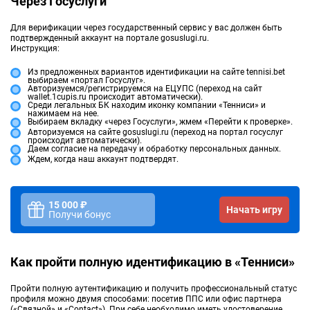
Через Госуслуги
Для верификации через государственный сервис у вас должен быть
подтвержденный аккаунт на портале gosuslugi.ru.
Инструкция:
Из предложенных вариантов идентификации на сайте tennisi.bet
выбираем «портал Госуслуг».
Авторизуемся/регистрируемся на ЕЦУПС (переход на сайт
wallet.1cupis.ru происходит автоматически).
Среди легальных БК находим иконку компании «Тенниси» и
нажимаем на нее.
Выбираем вкладку «через Госуслуги», жмем «Перейти к проверке».
Авторизуемся на сайте gosuslugi.ru (переход на портал госуслуг
происходит автоматически).
Даем согласие на передачу и обработку персональных данных.
Ждем, когда наш аккаунт подтвердят.
15 000 ₽
Начать игру
Получи бонус
Как пройти полную идентификацию в «Тенниси»
Пройти полную аутентификацию и получить профессиональный статус
профиля можно двумя способами: посетив ППС или офис партнера
(«Связной» и «Contact»). При себе необходимо иметь удостоверение