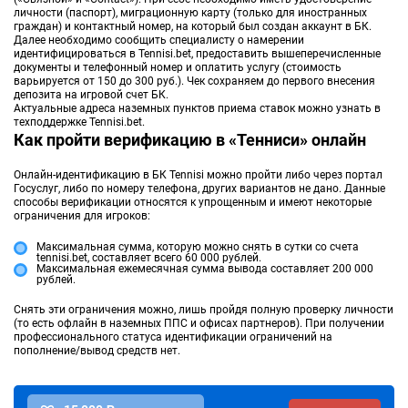
личности (паспорт), миграционную карту (только для иностранных
граждан) и контактный номер, на который был создан аккаунт в БК.
Далее необходимо сообщить специалисту о намерении
идентифицироваться в Tennisi.bet, предоставить вышеперечисленные
документы и телефонный номер и оплатить услугу (стоимость
варьируется от 150 до 300 руб.). Чек сохраняем до первого внесения
депозита на игровой счет БК.
Актуальные адреса наземных пунктов приема ставок можно узнать в
техподдержке Tennisi.bet.
Как пройти верификацию в «Тенниси» онлайн
Онлайн-идентификацию в БК Tennisi можно пройти либо через портал
Госуслуг, либо по номеру телефона, других вариантов не дано. Данные
способы верификации относятся к упрощенным и имеют некоторые
ограничения для игроков:
Максимальная сумма, которую можно снять в сутки со счета
tennisi.bet, составляет всего 60 000 рублей.
Максимальная ежемесячная сумма вывода составляет 200 000
рублей.
Снять эти ограничения можно, лишь пройдя полную проверку личности
(то есть офлайн в наземных ППС и офисах партнеров). При получении
профессионального статуса идентификации ограничений на
пополнение/вывод средств нет.