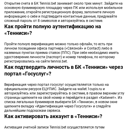
Открытие счета в БК Tennisi.bet занимает около трех минут. Зайдите на
основную букмекерскую площадку через ПК или используя мобильное
приложение, откройте регистрационную форму, заполните личную
информацию о себе и подтвердите контактные данные, придумайте
сложный пароль от 8 символов и авторизуйтесь в системе.
Как пройти полную аутентификацию на
«Тенниси»?
Пройти полную верификацию можно только офлайн, то есть при
личном посещении офиса партнера («Связной» и Contact) либо в
наземных пунктах приема ставок (ППС). При себе необходимо иметь
удостоверение личности (паспорт) и номер телефона, по которому
регистрировались на сайте tennisi.bet.
Как подтвердить личность в БК «Тенниси» через
портал «Госуслуг»?
Верификация через портал госуслуг осуществляется только на
официальном ресурсе ЕЦУПИС. Зайдите на wallet.1cupis.ru и
авторизуйтесь или зарегистрируйтесь в системе, в правом верхнем углу
страницы щелкните на свой номер и перейдите в раздел «Кабинет». Из
списка легальных букмекеров выберите БК «Тенниси», в новом окне
щелкните вкладку «Идентификация через Госуслуги» и следуйте
дальнейшим подсказкам сервиса.
Как активировать аккаунт в «Тенниси»?
Активация учетной записи Tennisi.bet осуществляется путем