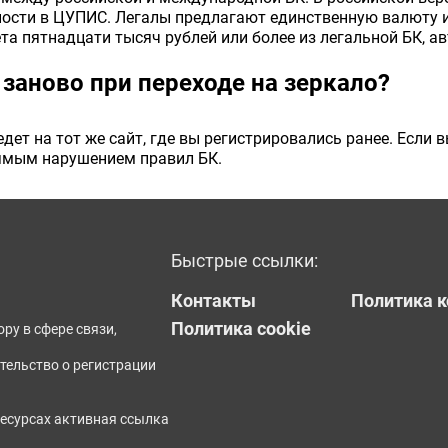
ости в ЦУПИС. Легалы предлагают единственную валюту 
та пятнадцати тысяч рублей или более из легальной БК, а
заново при переходе на зеркало?
дет на тот же сайт, где вы регистрировались ранее. Если 
рямым нарушением правил БК.
Быстрые ссылки:
Контакты
Политика 
Политика cookie
ру в сфере связи,
тельство о регистрации
ресурсах активная ссылка