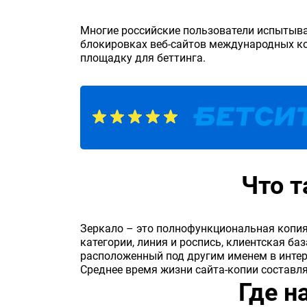
Многие российские пользователи испытыва
блокировках веб-сайтов международных ко
площадку для беттинга.
Что т
Зеркало – это полнофункциональная копия о
категории, линия и роспись, клиентская баз
расположенный под другим именем в интер
Среднее время жизни сайта-копии составляе
Где н