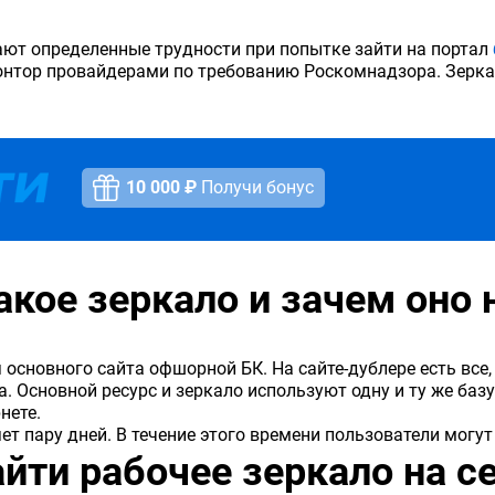
ют определенные трудности при попытке зайти на портал
нтор провайдерами по требованию Роскомнадзора. Зеркало
10 000 ₽
Получи бонус
акое зеркало и зачем оно
сновного сайта офшорной БК. На сайте-дублере есть все, 
а. Основной ресурс и зеркало используют одну и ту же базу
нете.
т пару дней. В течение этого времени пользователи могут
айти рабочее зеркало на с