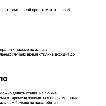
и относительной простоте этот способ
править письмо по адресу
ельных случаях время отклика доходит до
ало
ь можно делать ставки на любые
ремя от времени заниматься поиском новых
кала вам больше не понадобятся.