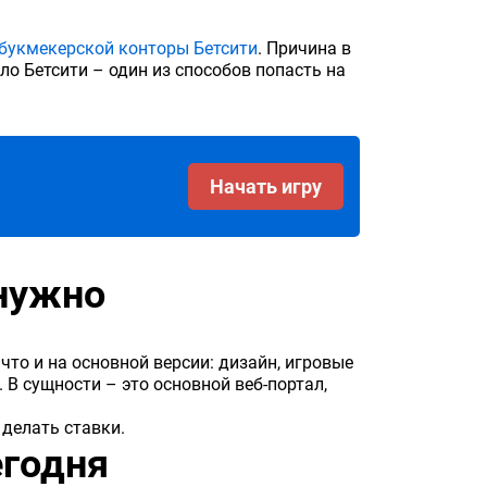
букмекерской конторы Бетсити
. Причина в
 Бетсити – один из способов попасть на
Начать игру
 нужно
что и на основной версии: дизайн, игровые
. В сущности – это основной веб-портал,
 делать ставки.
егодня