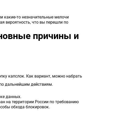
ли какие-то незначительные мелочи
шая вероятность, что вы перешли по
сновные причины и
пку капслок. Как вариант, можно набрать
и по дальнейшим действиям.
оке данных.
ван на территории России по требованию
особы обхода блокировок.