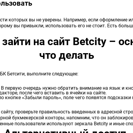
ользовать
ости которых вы не уверены. Например, если оформление и
орому вы привыкли, использовать его не стоит. Есть боль
зайти на сайт Betcity – о
что делать
 БК Бетсити, выполните следующее:
В первую очередь нужно обратить внимание на язык и кно
акторе, после чего вставить в ячейки на сайте.
 по кнопке «Забыли пароль», поле чего появятся подсказк
к сайту, проверьте правильность введенных в адресной стр
орной букмекерской конторы, напомним, что он заблокиро
нные пользователи используют зеркала Betcity и иные сп