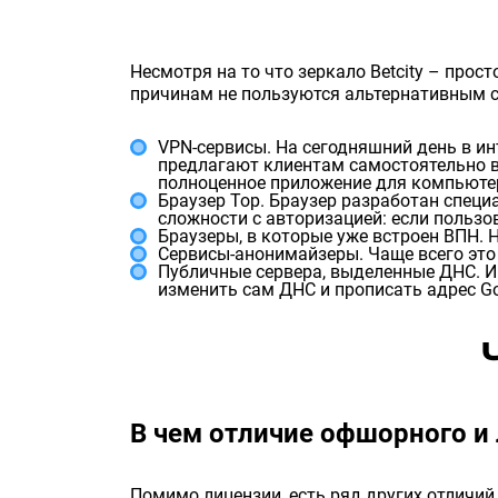
Несмотря на то что зеркало Betcity – прос
причинам не пользуются альтернативным с
VPN-сервисы. На сегодняшний день в ин
предлагают клиентам самостоятельно в
полноценное приложение для компьютер
Браузер Тор. Браузер разработан специ
сложности с авторизацией: если пользов
Браузеры, в которые уже встроен ВПН. 
Сервисы-анонимайзеры. Чаще всего это
Публичные сервера, выделенные ДНС. И
изменить сам ДНС и прописать адрес Go
В чем отличие офшорного и 
Помимо лицензии, есть ряд других отличий