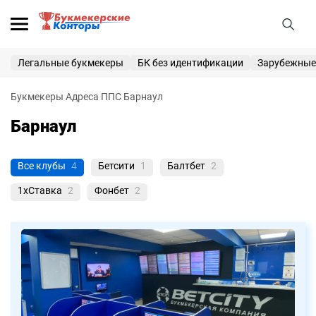
25 000 ₽
ПОЛУЧИТЬ
Легальные букмекеры
БК без идентификации
Зарубежные
Букмекерские конторы
Букмекеры
Адреса ППС
Барнаул
Приветственные бонусы
Барнаул
Вход
Регистрация
Все клубы
4
Бетсити
1
Балтбет
2
1xСтавка
2
Фонбет
2