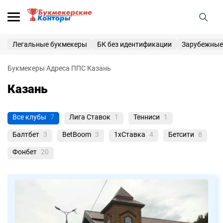
25 000 ₽
ПОЛУЧИТЬ
Легальные букмекеры
БК без идентификации
Зарубежные
Букмекерские конторы
Букмекеры
Адреса ППС
Казань
Приветственные бонусы
Казань
Вход
Регистрация
Все клубы
7
Лига Ставок
1
Тенниси
1
Балтбет
3
BetBoom
3
1xСтавка
4
Бетсити
8
Фонбет
20