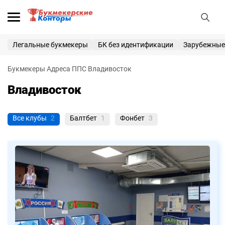
25 000 ₽
ПОЛУЧИТЬ
Легальные букмекеры
БК без идентификации
Зарубежные
Букмекерские конторы
Букмекеры
Адреса ППС
Владивосток
Приветственные бонусы
Владивосток
Вход
Регистрация
Все клубы
2
Балтбет
1
Фонбет
3